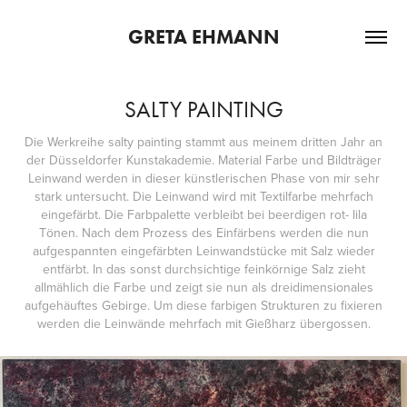
GRETA EHMANN
SALTY PAINTING
Die Werkreihe salty painting stammt aus meinem dritten Jahr an
der Düsseldorfer Kunstakademie. Material Farbe und Bildträger
Leinwand werden in dieser künstlerischen Phase von mir sehr
stark untersucht. Die Leinwand wird mit Textilfarbe mehrfach
eingefärbt. Die Farbpalette verbleibt bei beerdigen rot- lila
Tönen. Nach dem Prozess des Einfärbens werden die nun
aufgespannten eingefärbten Leinwandstücke mit Salz wieder
entfärbt. In das sonst durchsichtige feinkörnige Salz zieht
allmählich die Farbe und zeigt sie nun als dreidimensionales
aufgehäuftes Gebirge. Um diese farbigen Strukturen zu fixieren
werden die Leinwände mehrfach mit Gießharz übergossen.